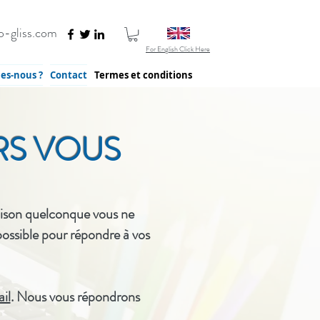
-gliss.com
For English Click Here
es-nous ?
Contact
Termes et conditions
RS VOUS
raison quelconque vous ne
possible pour répondre à vos
il
. Nous vous répondrons