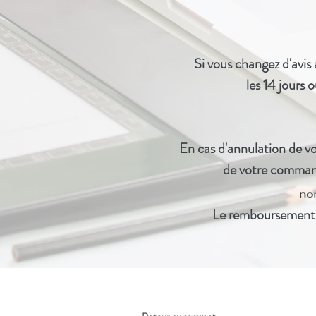
Si vous changez d'avis
les 14 jours 
En cas d'annulation de v
de
votre comma
non
Le remboursement se