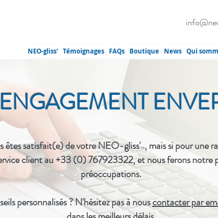
info@neo
NEO-gliss'
Témoignages
FAQs
Boutique
News
Qui somm
 ENGAGEMENT ENVE
êtes satisfait(e) de votre NEO-gliss'
, mais si pour une 
TM
 service client au +33 (0) 767923322, et nous ferons notre 
préoccupations.
eils personnalisés ? N'hésitez pas à nous
contacter par ema
dans les meilleurs délais.