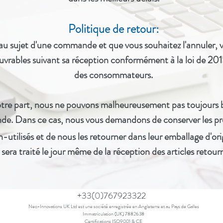
Politique de retour:
 au sujet d'une commande et que vous souhaitez l'annuler, v
ouvrables suivant sa réception conformément à la loi de 2015
des consommateurs.
otre part, nous ne pouvons malheureusement pas toujours bl
nde.
Dans ce cas, nous vous demandons de conserver les pr
-utilisés
et de nous les retourner dans leur emballage d'ori
ra traité le jour même de la réception des articles retour
+33(0)767923322
Neo-Innovations UK Ltd est une société enregistrée en Angleterre et au Pays de Galles
Immatriculation (UK) 7882638
Certifications ISO9001 & CE