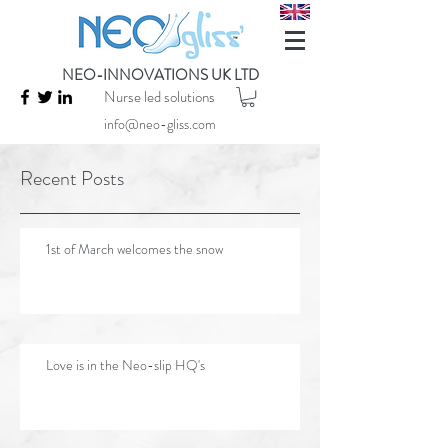
NEO-INNOVATIONS UK LTD
Nurse led solutions
info@neo-gliss.com
Recent Posts
1st of March welcomes the snow
Love is in the Neo-slip HQ's