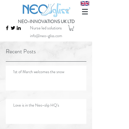
NEO-INNOVATIONS UK LTD
Nurse led solutions
info@neo-gliss.com
Recent Posts
1st of March welcomes the snow
Love is in the Neo-slip HQ's